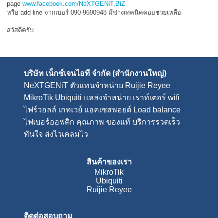
page
www.facebook.com/NeXTGENiT.BiZ
หรือ add line จากเบอร์ 090-9690948 มีช่างเทคนิคคอยช่วยเหลือ
สวัสดีครับ
บริษัท เน็กซ์เจนไอที จำกัด (สำนักงานใหญ่)
NeXTGENiT
ตัวแทนจำหน่าย Ruijie Reyee
MikroTik Ubiquiti แหล่งจำหน่าย
เราท์เตอร์ wifi
ไฟร์วอลล์
เกทเวย์
แอคเซสพอยต์
Load balance
ไฟเบอร์ออฟติก คุณภาพ ของแท้ บริการรวดเร็ว
ทันใจ ส่งไวเคลมไว
สินค้าของเรา
MikroTik
Ubiquiti
Ruijie Reyee
ติดต่อสอบถาม