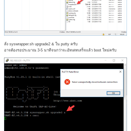
สั่ง syswrapper.sh upgrade2 & ใน putty ครับ
อาจต้องรอประมาณ 3-5 นาทีจนกว่าจะอัทเดทเสร็จแล้ว boot ใหม่ครับ