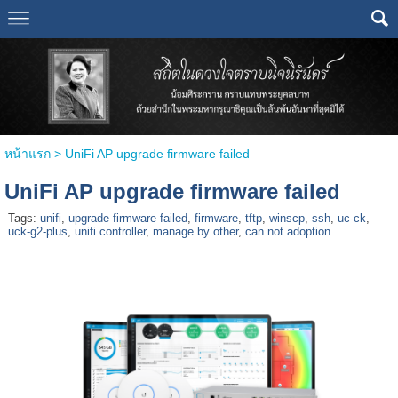
หน้าแรก
>
UniFi AP upgrade firmware failed
UniFi AP upgrade firmware failed
Tags:
unifi
,
upgrade firmware failed
,
firmware
,
tftp
,
winscp
,
ssh
,
uc-ck
,
uck-g2-plus
,
unifi controller
,
manage by other
,
can not adoption