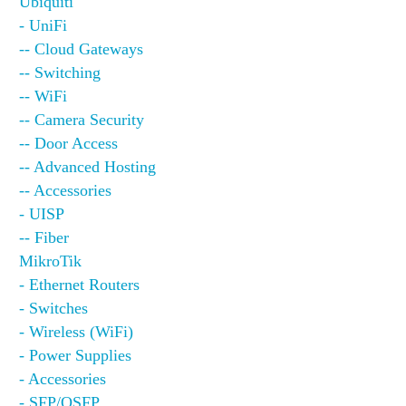
Ubiquiti
- UniFi
-- Cloud Gateways
-- Switching
-- WiFi
-- Camera Security
-- Door Access
-- Advanced Hosting
-- Accessories
- UISP
-- Fiber
MikroTik
- Ethernet Routers
- Switches
- Wireless (WiFi)
- Power Supplies
- Accessories
- SFP/QSFP