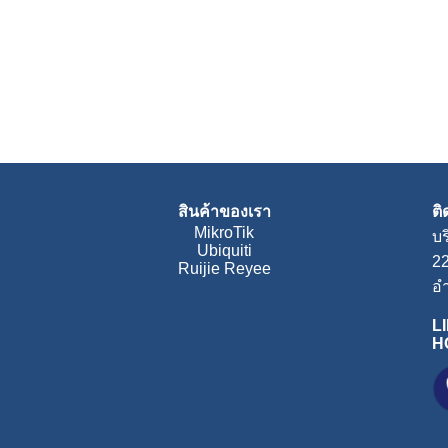
สินค้าของเรา
ต
MikroTik
บร
Ubiquiti
2
Ruijie Reyee
อำ
LI
H