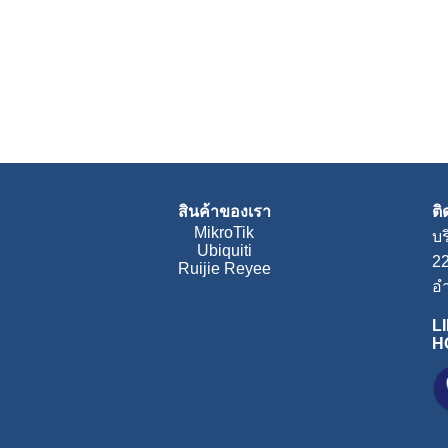
สินค้าของเรา
ต
MikroTik
บร
Ubiquiti
2
Ruijie Reyee
อำ
LI
H