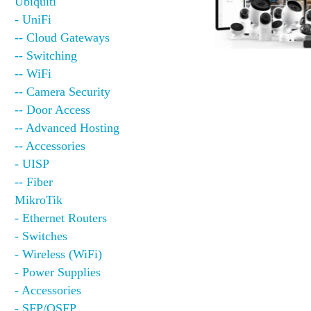
Ubiquiti
- UniFi
-- Cloud Gateways
-- Switching
-- WiFi
-- Camera Security
-- Door Access
-- Advanced Hosting
-- Accessories
- UISP
-- Fiber
MikroTik
- Ethernet Routers
- Switches
- Wireless (WiFi)
- Power Supplies
- Accessories
- SFP/QSFP