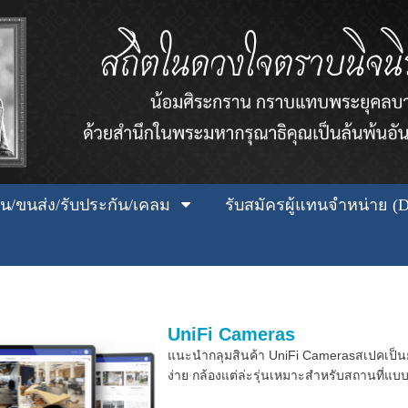
เงิน/ขนส่ง/รับประกัน/เคลม
รับสมัครผู้แทนจำหน่าย (D
UniFi Cameras
แนะนำกลุมสินค้า UniFi Camerasสเปคเป็นยั
ง่าย กล้องแต่ล่ะรุ่นเหมาะสำหรับสถานที่แบ