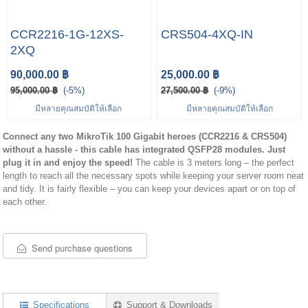
CCR2216-1G-12XS-
CRS504-4XQ-IN
2XQ
90,000.00 ฿
25,000.00 ฿
95,000.00 ฿
(-5%)
27,500.00 ฿
(-9%)
มีหลายคุณสมบัติให้เลือก
มีหลายคุณสมบัติให้เลือก
Connect any two MikroTik 100 Gigabit heroes (CCR2216 & CRS504)
without a hassle - this cable has integrated QSFP28 modules. Just
plug it in and enjoy the speed!
The cable is 3 meters long – the perfect
length to reach all the necessary spots while keeping your server room neat
and tidy. It is fairly flexible – you can keep your devices apart or on top of
each other.
Send purchase questions
Specifications
Support & Downloads