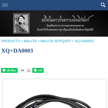
PRODUCTS
>
MikroTik
>
MikroTik SFP/QSFP
> XQ+DA0003
XQ+DA0003