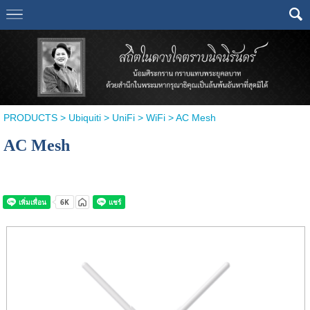
PRODUCTS
>
Ubiquiti
>
UniFi
>
WiFi
> AC Mesh
AC Mesh