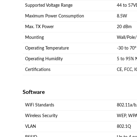
Supported Voltage Range
44 to 57
Maximum Power Consumption
8.5W
Max. TX Power
20 dBm
Mounting
Wall/Pole/
Operating Temperature
-30 to 70°
Operating Humidity
5 to 95% 
Certifications
CE, FCC, I
Software
WiFi Standards
802.11a/b
Wireless Security
WEP, WPA-
VLAN
802.1Q