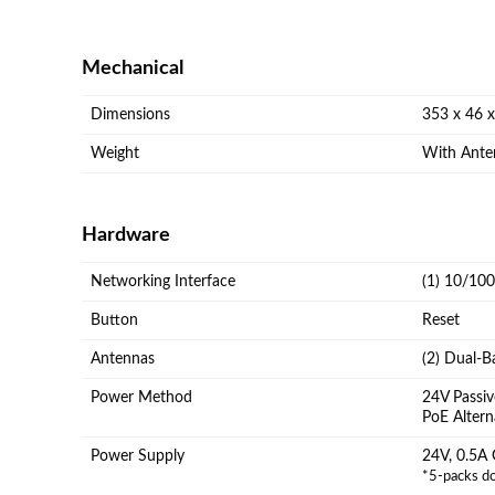
Mechanical
Dimensions
353 x 46 x
Weight
With Anten
Hardware
Networking Interface
(1) 10/10
Button
Reset
Antennas
(2) Dual-
Power Method
24V Passiv
PoE Alterna
Power Supply
24V, 0.5A 
*5-packs do