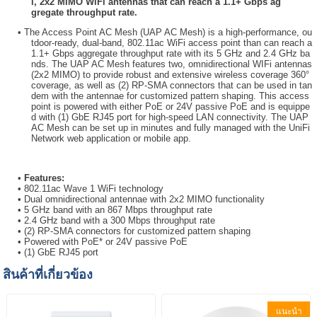
l, 2x2 MIMO WiFi antennas that can reach a 1.1+ Gbps ag
gregate throughput rate.
The Access Point AC Mesh (UAP AC Mesh) is a high-performance, ou
tdoor-ready, dual-band, 802.11ac WiFi access point than can reach a
1.1+ Gbps aggregate throughput rate with its 5 GHz and 2.4 GHz ba
nds. The UAP AC Mesh features two, omnidirectional WIFi antennas
(2x2 MIMO) to provide robust and extensive wireless coverage 360°
coverage, as well as (2) RP-SMA connectors that can be used in tan
dem with the antennae for customized pattern shaping. This access
point is powered with either PoE or 24V passive PoE and is equippe
d with (1) GbE RJ45 port for high-speed LAN connectivity. The UAP
AC Mesh can be set up in minutes and fully managed with the UniFi
Network web application or mobile app.
Features:
802.11ac Wave 1 WiFi technology
Dual omnidirectional antennae with 2x2 MIMO functionality
5 GHz band with an 867 Mbps throughput rate
2.4 GHz band with a 300 Mbps throughput rate
(2) RP-SMA connectors for customized pattern shaping
Powered with PoE* or 24V passive PoE
(1) GbE RJ45 port
สินค้าที่เกี่ยวข้อง
แนะนำ