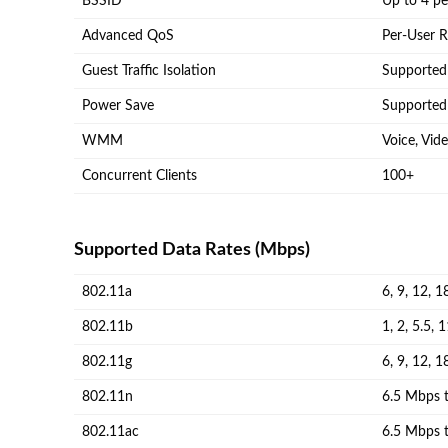
BSSID
Up to 4 pe
Advanced QoS
Per-User R
Guest Traffic Isolation
Supported
Power Save
Supported
WMM
Voice, Vid
Concurrent Clients
100+
Supported Data Rates (Mbps)
802.11a
6, 9, 12, 
802.11b
1, 2, 5.5,
802.11g
6, 9, 12, 
802.11n
6.5 Mbps 
802.11ac
6.5 Mbps 