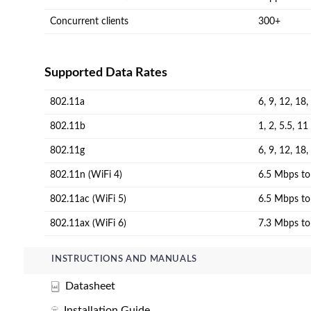
Concurrent clients
300+
Supported Data Rates
802.11a
6, 9, 12, 18
802.11b
1, 2, 5.5, 1
802.11g
6, 9, 12, 18
802.11n (WiFi 4)
6.5 Mbps t
802.11ac (WiFi 5)
6.5 Mbps t
802.11ax (WiFi 6)
7.3 Mbps t
INSTRUCTIONS AND MANUALS
Datasheet
Installation Guide