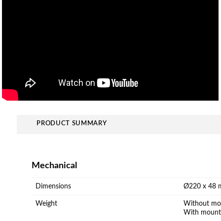
PRODUCT SUMMARY
Mechanical
Dimensions
Ø220 x 48 m
Weight
Without mou
With mount: