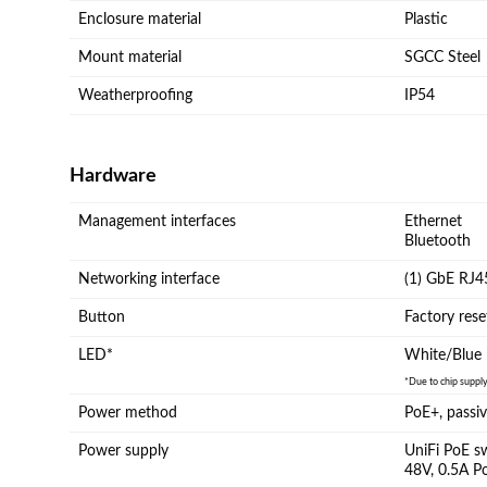
Enclosure material
Plastic
Mount material
SGCC Steel
Weatherproofing
IP54
Hardware
Management interfaces
Ethernet
Bluetooth
Networking interface
(1) GbE RJ4
Button
Factory rese
LED*
White/Blue
*Due to chip supply
Power method
PoE+, passi
Power supply
UniFi PoE s
48V, 0.5A P