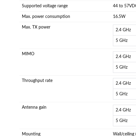
Supported voltage range
44 to 57VD
Max. power consumption
16.5W
Max. TX power
2.4 GHz
5 GHz
MIMO
2.4 GHz
5 GHz
Throughput rate
2.4 GHz
5 GHz
Antenna gain
2.4 GHz
5 GHz
Mounting
Wall/ceiling