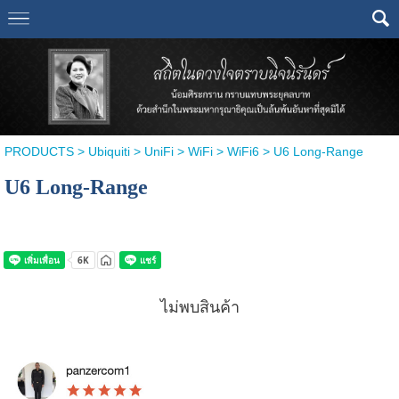
PRODUCTS
>
Ubiquiti
>
UniFi
>
WiFi
>
WiFi6
> U6 Long-Range
U6 Long-Range
ไม่พบสินค้า