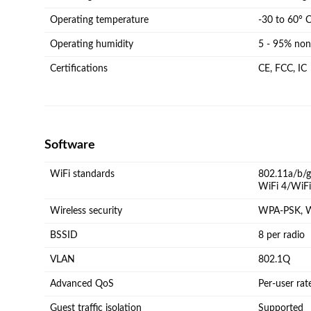
Operating temperature
-30 to 60° C
Operating humidity
5 - 95% no
Certifications
CE, FCC, IC
Software
WiFi standards
802.11a/b/
WiFi 4/WiFi
Wireless security
WPA-PSK, 
BSSID
8 per radio
VLAN
802.1Q
Advanced QoS
Per-user rat
Guest traffic isolation
Supported