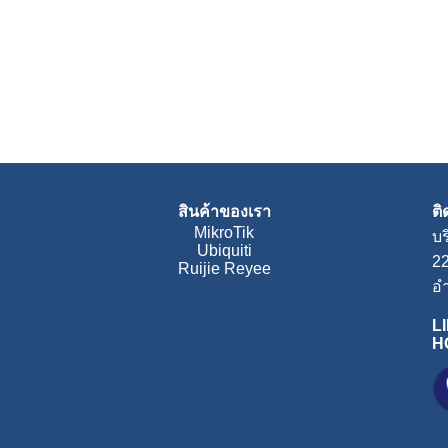
สินค้าของเรา
ต
MikroTik
บร
Ubiquiti
2
Ruijie Reyee
อำ
LI
H