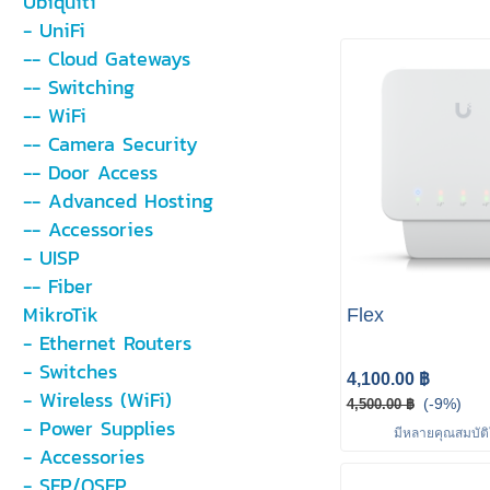
Ubiquiti
- UniFi
-- Cloud Gateways
-- Switching
-- WiFi
-- Camera Security
-- Door Access
-- Advanced Hosting
-- Accessories
- UISP
-- Fiber
MikroTik
Flex
- Ethernet Routers
- Switches
4,100.00 ฿
- Wireless (WiFi)
(-9%)
4,500.00 ฿
- Power Supplies
มีหลายคุณสมบัติใ
- Accessories
- SFP/QSFP